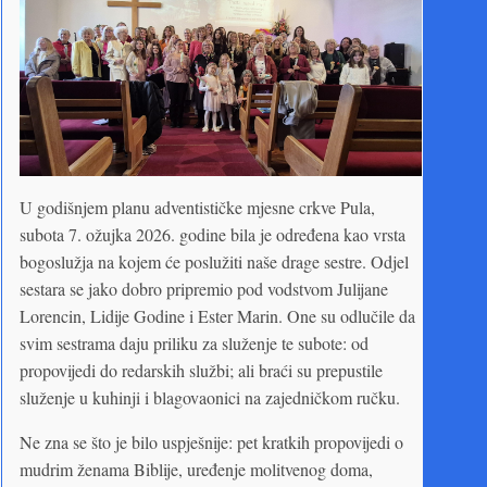
U godišnjem planu adventističke mjesne crkve Pula,
subota 7. ožujka 2026. godine bila je određena kao vrsta
bogoslužja na kojem će poslužiti naše drage sestre. Odjel
sestara se jako dobro pripremio pod vodstvom Julijane
Lorencin, Lidije Godine i Ester Marin. One su odlučile da
svim sestrama daju priliku za služenje te subote: od
propovijedi do redarskih službi; ali braći su prepustile
služenje u kuhinji i blagovaonici na zajedničkom ručku.
Ne zna se što je bilo uspješnije: pet kratkih propovijedi o
mudrim ženama Biblije, uređenje molitvenog doma,