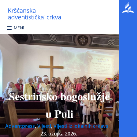
MENI
Sestrinsko bogoslužje
u Puli
Adventpress
,
Vijesti
,
Vijesti iz lokalnih crkava
|
23. ožujka 2026.