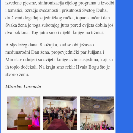
izvedene pjesme, sinhronizacija cijelog programa u izvedbi
i tematici, ozračje svečanosti i prisutnosti Svetog Duha,
društveni događaj zajedničkog ručka, topao sunčani dan…
Svaka žena je toga subotnjeg jutra pored cvijeta dobila još
dva poklona. Tog jutra smo i dijelili knjige na tržnici.
A sljedećeg dana, 8. ožujka, kad se obilježavao
međunarodni Dan žena, propovjednički par Julijana i
Miroslav odnijeli su cvijet i knjige svim susjedima, koji su
ih toplo dočekali. Na kraju smo rekli: Hvala Bogu što je
stvorio ženu.
Miroslav Lorencin