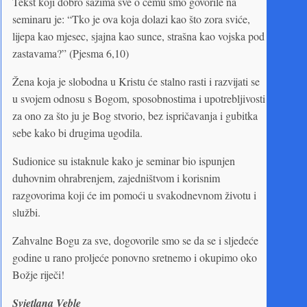
Tekst koji dobro sažima sve o čemu smo govorile na
seminaru je: “Tko je ova koja dolazi kao što zora sviće,
lijepa kao mjesec, sjajna kao sunce, strašna kao vojska pod
zastavama?” (Pjesma 6,10)
Žena koja je slobodna u Kristu će stalno rasti i razvijati se
u svojem odnosu s Bogom, sposobnostima i upotrebljivosti
za ono za što ju je Bog stvorio, bez ispričavanja i gubitka
sebe kako bi drugima ugodila.
Sudionice su istaknule kako je seminar bio ispunjen
duhovnim ohrabrenjem, zajedništvom i korisnim
razgovorima koji će im pomoći u svakodnevnom životu i
službi.
Zahvalne Bogu za sve, dogovorile smo se da se i sljedeće
godine u rano proljeće ponovno sretnemo i okupimo oko
Božje riječi!
Svjetlana Veble