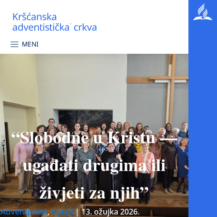
MENI
“Slobodne u Kristu —
ugađati drugima ili
živjeti za njih”
Adventpress
,
Vijesti
|
13. ožujka 2026.