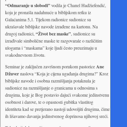
“Odmaranje u slobodi”
vodila je Chanel Hadžiefendić,
koja je pronašla nadahnuće u biblijskom retku iz
Galaćanima 5,1. Tijekom radionice sudionice su
ukrašavale biblijske navode izrađene na kartonu. Na
“Život bez maske”
drugoj radionici,
, sudionice su
izrađivale simbolične maske te razgovarale o različitim
ulogama i “maskama” koje ljudi često preuzimaju u
svakodnevnom životu.
Ane
Seminar je zaključen završnom porukom pastorice
Džuver
naslova “Koja je cijena ugađanja drugima?” Kroz
biblijske navode i osobna razmišljanja potaknula je
sudionice na razmišljanje o granicama u odnosima s
drugima, koje je Bog postavio dajući svakome jedinstvenu
osobnost i darove, te o opasnosti gubitka vlastitog
identiteta kad se pretjerano nastoji udovoljiti drugima, čime
ih lišavamo davanja jedinstvenog doprinosa njihovoj sreći.