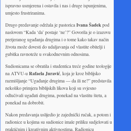
ispravno usmjerena i ostavila i nas i druge ispunjenima,
umjesto frustriranima.
Ivana Šadek
Drugo predavanje održala je pastorica
pod
naslovom “Kada ‘da’ postaje ‘ne’?” Govorila je o izazovu
pretjeranog ugađanja drugima i o tome kako takav način
života može dovesti do udaljavanja od vlastite obitelji i
gubitka ravnoteže u svakodnevnim odnosima.
Sudionicama se obratila i studentica treće godine teologije
Rafaela Juravić
na ATVU-u
, koja je kroz biblijsko
razmišljanje “Ugađanje drugima — da ili ne?” predstavila
nekoliko primjera biblijskih likova koji su svjesno
odlučivali ugađati drugima, ponekad na vlastitu štetu, a
ponekad na dobrobit.
Nakon predavanja uslijedio je zajednički ručak, a potom i
radionice u kojima su sudionice imale priliku sudjelovati u
praktičnim i kreativnim aktivnostima. Radionicu