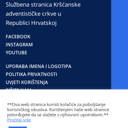
Službena stranica Kršćanske
adventističke crkve u
Republici Hrvatskoj
FACEBOOK
INSTAGRAM
YOUTUBE
UPORABA IMENA I LOGOTIPA
POLITIKA PRIVATNOSTI
UVJETI KORIŠTENJA
PIŠITE NAM
**Ova web stranica koristi kolačiće za poboljšanje
korisničkog iskustva. Korištenjem naše web stranice
© 2025 Copyright © 2023 Kršćanska adventistička
potvrđujete da se slažete s njihovom upotrebom.**
crkva u Republici Hrvatskoj
Pročitaj više
Prilaz Gjure Deželića 77 Zagreb 10000 Hrvatska 01