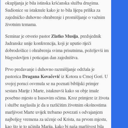
okupljanja je bila istinska kršćanska služba drugima.
Sudionice su istaknule kako je to bila lijepa prilika za
zajedničko duhovno ohrabrenje i promišljanje o važnim
životnim temama.
Zlatko Musija
Seminar je otvorio pastor
, predsjednik
Jadranske unije konferencija, koji je uputio riječi
dobrodošlice i ohrabrenja svima prisutnima, poželjevši im
blagoslovljen i poticajan dan zajedništva.
Prvo predavanje i duhovno razmišljanje održala je
Dragana Kovačević
pastorica
iz Kotora u Crnoj Gori. U
svojoj poruci osvrnula se na poznati biblijski primjer
sestara Marije i Marte, istaknuvši kako su obje imale
posebno mjesto u Isusovim očima. Kroz primjere iz života
i službe naglasila je da u različitim životnim okolnostima
marljivost Marte uvijek trebamo povezati s odvajanjem
najboljeg vremena za učenje od Krista, na prvom mjestu,
kao što je to učinila Marija, kako bi naša marljivost bila