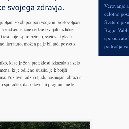
e svojega zdravja.
Verovanje a
celotno pos
Svetem pismu
jubljani so ob podpori vodje in prostovoljcev
ke adventistične cerkve izvajali različne
Bogu. Vablje
 test hoje, spirometrija), svetovali glede
spoznavate N
no literaturo, možen pa je bil tudi posvet z
področja vaš
o, ki se je že v preteklosti izkazala za zelo
ena, ki je odlično služilo, je k boljši
a. Pozitivni odzivi ljudi, nasmejani obrazi in
lo sporočilo, da so tovrstni programi ne le