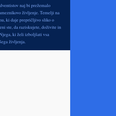
dventistov naj bi prežemalo
ameznikovo življenje. Temelji na
, ki daje prepričljivo sliko o
ni ste, da raziskujete, doživite in
jega, ki želi izboljšati vsa
ega življenja.