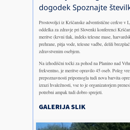
dogodek Spoznajte številk
Prostovoljci iz Krščanske adventistične cerkve v L
oddelka za zdravje pri Slovenki konferenci Krščans
meritve (krvni tlak, indeks telesne mase, harvardski
prehrane, pitja vode, telesne vadbe, delili brezplač
zdravstvenim osebjem.
Na izhodiščni točki za pohod na Planino nad Vrhnik
frekventno, je meritve opravilo 45 oseb. Poleg vrem
prepoznavnosti pripomogla tudi nova barvita oprem
izrazi hvaležnosti, vse to je organizatorjem prenes
potrebni ampak tudi dobro sprejeti.
GALERIJA SLIK