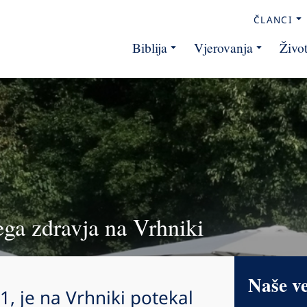
ČLANCI
Biblija
Vjerovanja
Živo
ega zdravja na Vrhniki
Naše v
1, je na Vrhniki potekal