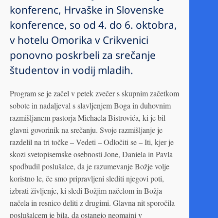
konferenc, Hrvaške in Slovenske
konference, so od 4. do 6. oktobra,
v hotelu Omorika v Crikvenici
ponovno poskrbeli za srečanje
študentov in vodij mladih.
Program se je začel v petek zvečer s skupnim začetkom
sobote in nadaljeval s slavljenjem Boga in duhovnim
razmišljanem pastorja Michaela Bistrovića, ki je bil
glavni govorinik na srečanju. Svoje razmišljanje je
razdelil na tri točke – Vedeti – Odločiti se – Iti, kjer je
skozi svetopisemske osebnosti Jone, Daniela in Pavla
spodbudil poslušalce, da je razumevanje Božje volje
koristno le, če smo pripravljeni slediti njegovi poti,
izbrati življenje, ki sledi Božjim načelom in Božja
načela in resnico deliti z drugimi. Glavna nit sporočila
poslušalcem je bila, da ostanejo neomajni v