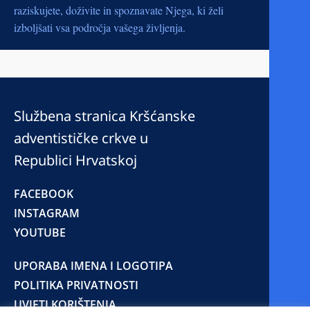
raziskujete, doživite in spoznavate Njega, ki želi
izboljšati vsa področja vašega življenja.
Službena stranica Kršćanske
adventističke crkve u
Republici Hrvatskoj
FACEBOOK
INSTAGRAM
YOUTUBE
UPORABA IMENA I LOGOTIPA
POLITIKA PRIVATNOSTI
UVJETI KORIŠTENJA