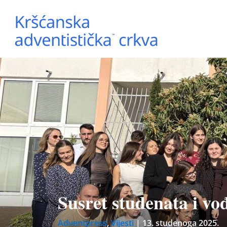
Susret studenata i vo
Adventpress
,
Vijesti
|
13. studenoga 2025.