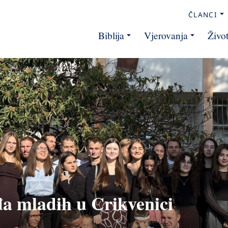
ČLANCI
Biblija
Vjerovanja
Živo
đa mladih u Crikvenici