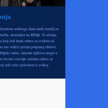
anja
dventista sedmoga dana nude temelj za
razbu, utemeljen na Bibliji. Ta učenja
a koji želi imati odnos sa svakim od
no nas vodeći prema potpunoj obnovi.
iblijske istine, iskusite njihovu snagu u
životu i razvijte smislen odnos sa
oji želi vašu cjelovitost u svakoj