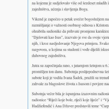
na kojemu je sudjelovalo više od šezdeset mladih i
zajedništva, učenja i slavljenja Boga.
Vikend je započeo u petak uvečer bogoslužjem na 
razmišljanje o važnosti osobnog odnosa s Kristom. 
ohrabrila sudionike da prihvate promjenu karakter
“Djelovati kao Isus”, izazvalo je sve da svoju vjer
njih, i kroz nasljedovanje Njegova primjera. Svak
razgovora, u kojima su studenti i vođe dijelili isku
duhovnog zajedništva.
Jutra su započinjala rano, s jutarnjom šetnjom u 6.
promišljen ton danu. Subotnja poslijepodnevna šetn
subote koji je vodila Ivana Šadek, pružili su trenu
zahvale za blagoslove života s Isusom i povjere na
Subotnja večer bila je ispunjena izazovnim radion
radionice “Riječi koje bole, riječi koje liječe” i 
Hadžiefendić i Ana Džuver predstavili teme “Carpe