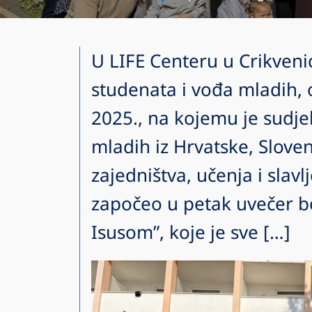
U LIFE Centeru u Crikvenic
studenata i vođa mladih, 
2025., na kojemu je sudje
mladih iz Hrvatske, Sloven
zajedništva, učenja i slav
započeo u petak uvečer b
Isusom”, koje je sve […]