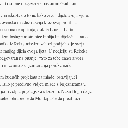
litvu i osobne razgovore s pastorom Godinom.
na iskustva o tome kako žive i dijele svoju vjeru.
slovenska mladež razvija kroz svoj profil na
 osobna okupljanja, dok je Lorena Latin
em Instagram stranice biblija.hr, dijeleći istinu o
ika iz Relay mission school podijelila je svoja
z ranijeg dijela ovoga ljeta. U nedjelju su Rebeka
dgovarali na pitanje: “Što za tebe znači život s
im mrežama s ciljem širenja poruke nade.
m budućih projekata za mlade, ostavljajući
. Bilo je predivno vidjeti mlade s bilježnicama u
eri i željne prijateljstva s Isusom. Neka Bog i dalje
 sebe, ohrabrene da Mu dopuste da preobrazi