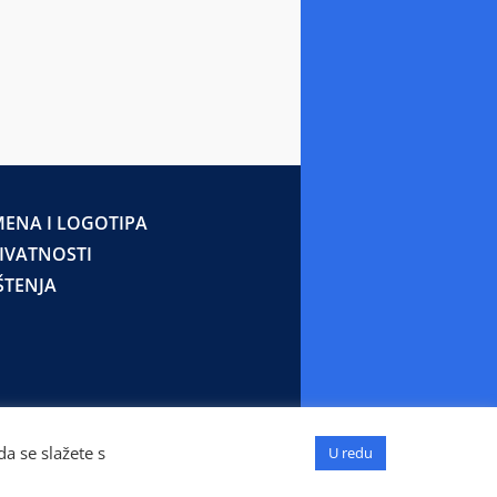
ENA I LOGOTIPA
RIVATNOSTI
ŠTENJA
a se slažete s
U redu