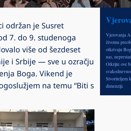
Vjerov
i održan je Susret
Vjerovanja A
od 7. do 9. studenoga
životnu preob
lovalo više od šezdeset
otkrivaju Bog
nas, nepresta
ije i Srbije — sve u ozračju
Otkrijte ove b
ljenja Boga. Vikend je
svakodnevnom 
Stvoriteljem k
ogoslužjem na temu “Biti s
dimenziji.