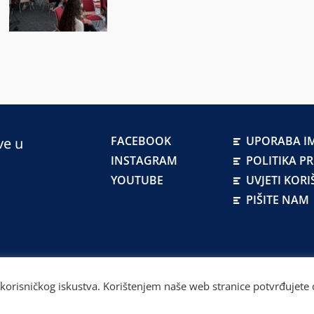
FACEBOOK
UPORABA IM
ve u
INSTAGRAM
POLITIKA P
YOUTUBE
UVJETI KORI
PIŠITE NAM
atskoj
 korisničkog iskustva. Korištenjem naše web stranice potvrđujete d