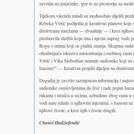
završila uz palačinke, igre te uz prostoriju za mo
Tijekom vikenda mladi su međusobno dijelili prediv
Rebeka Virtič podijelila je kreativne planove koje 
društvenim mrežama — dvaaltrije — i kroz njihova
predstavila službu koju ona i njezin suprug vode put
Bogu s onima koji su gladni znanja. Skupina sudion
ohrabrujuća iskustva misioniranja i osobnog rasta i
Virtič i Vika Slobodian snimale sudionike koji su o
Isusom?” — kreativni projekt dijeljen na društven
Događaj je završio razmjenom informacija i najavo
sudionike osuševljenima da žive i rade poput Isusa
rukama i strašću u srcima, uzbuđene zbog rasta u vj
vodi naše mlade u njihovim mjestima, s Isusom uz
njihove živote, a kroz njih i živote drugih.
Chanel Hadžiefendić