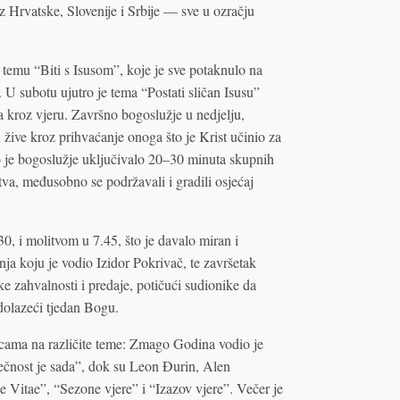
z Hrvatske, Slovenije i Srbije — sve u ozračju
temu “Biti s Isusom”, koje je sve potaknulo na
U subotu ujutro je tema “Postati sličan Isusu”
a kroz vjeru. Završno bogoslužje u nedjelju,
u žive kroz prihvaćanje onoga što je Krist učinio za
o je bogoslužje uključivalo 20–30 minuta skupnih
stva, međusobno se podržavali i gradili osjećaj
30, i molitvom u 7.45, što je davalo miran i
ja koju je vodio Izidor Pokrivač, te završetak
tke zahvalnosti i predaje, potičući sudionike da
dolazeći tjedan Bogu.
icama na različite teme: Zmago Godina vodio je
“Vječnost je sada”, dok su Leon Đurin, Alen
 Vitae”, “Sezone vjere” i “Izazov vjere”. Večer je