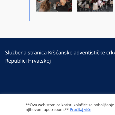
Službena stranica Kršćanske adventističke crk
Republici Hrvatskoj
© 2025 Copyright © 2023 Kršćanska adventistička crkva u Republici Hrv
Prilaz Gjure Deželića 77 Zagreb 10000 Hrvatska 01 236 1900
**Ova web stranica koristi kolačiće za poboljšanje
njihovom upotrebom.**
Pročitaj više