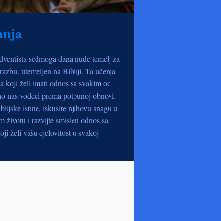
anja
dventista sedmoga dana nude temelj za
razbu, utemeljen na Bibliji. Ta učenja
a koji želi imati odnos sa svakim od
no nas vodeći prema potpunoj obnovi.
iblijske istine, iskusite njihovu snagu u
životu i razvijte smislen odnos sa
oji želi vašu cjelovitost u svakoj