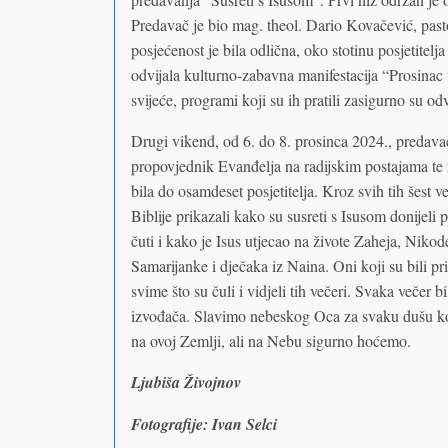
Predavač je bio mag. theol. Dario Kovačević, pasto
posjećenost je bila odlična, oko stotinu posjetitel
odvijala kulturno-zabavna manifestacija “Prosinac 
svijeće, programi koji su ih pratili zasigurno su od
Drugi vikend, od 6. do 8. prosinca 2024., predavač 
propovjednik Evanđelja na radijskim postajama te
bila do osamdeset posjetitelja. Kroz svih tih šest
Biblije prikazali kako su susreti s Isusom donijel
čuti i kako je Isus utjecao na živote Zaheja, Nik
Samarijanke i dječaka iz Naina. Oni koji su bili pr
svime što su čuli i vidjeli tih večeri. Svaka veče
izvođača. Slavimo nebeskog Oca za svaku dušu ko
na ovoj Zemlji, ali na Nebu sigurno hoćemo.
Ljubiša Živojnov
Fotografije: Ivan Selci