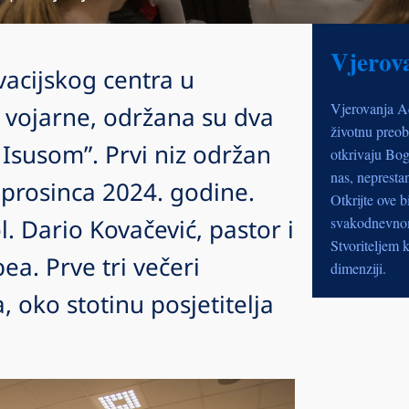
Vjerov
acijskog centra u
Vjerovanja A
še vojarne, održana su dva
životnu preob
 Isusom”. Prvi niz održan
otkrivaju Bog
nas, nepresta
 prosinca 2024. godine.
Otkrijte ove b
. Dario Kovačević, pastor i
svakodnevnom 
Stvoriteljem k
a. Prve tri večeri
dimenziji.
, oko stotinu posjetitelja