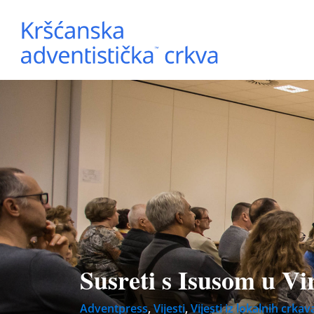
Susreti s Isusom u Vir
Adventpress
,
Vijesti
,
Vijesti iz lokalnih crkav