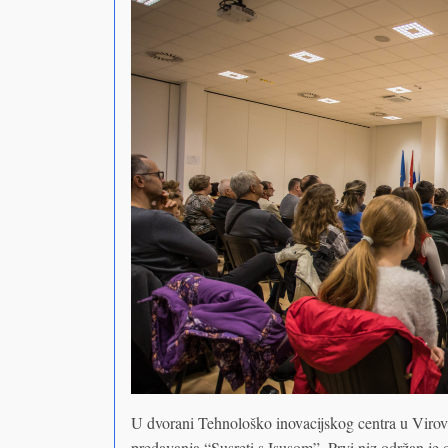
U dvorani Tehnološko inovacijskog centra u Virovit
predavanja “Susreti s Isusom”. Prvi niz održan je