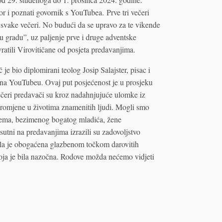
r i poznati govornik s YouTubea. Prve tri večeri
ja svake večeri. No budući da se upravo za te vikende
u gradu”, uz paljenje prve i druge adventske
vratili Virovitičane od posjeta predavanjima.
je bio diplomirani teolog Josip Salajster, pisac i
 na YouTubeu. Ovaj put posjećenost je u prosjeku
 večeri predavači su kroz nadahnjujuće ulomke iz
i promjene u životima znamenitih ljudi. Mogli smo
odema, bezimenog bogatog mladića, žene
isutni na predavanjima izrazili su zadovoljstvo
r bila je obogaćena glazbenom točkom darovitih
ja je bila nazočna. Rodove možda nećemo vidjeti