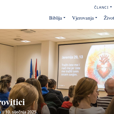
ČLANCI
Biblija
Vjerovanja
Živo
ovitici
a
|
10. siječnja 2025.