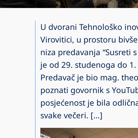
U dvorani Tehnološko inov
Virovitici, u prostoru biv
niza predavanja “Susreti s
je od 29. studenoga do 1.
Predavač je bio mag. theol
poznati govornik s YouTube
posjećenost je bila odlična
svake večeri. […]