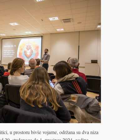
ici, u prostoru bivše vojarne, održana su dva niza
 od 29. studenoga do 1. prosinca 2024. godine.