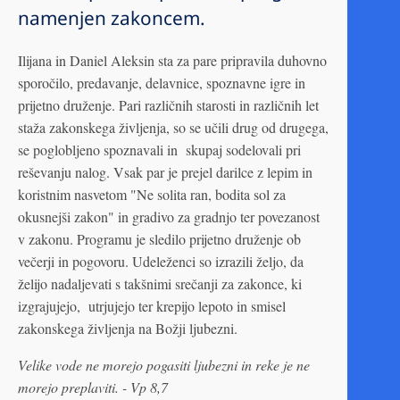
namenjen zakoncem.
Ilijana in Daniel Aleksin sta za pare pripravila duhovno
sporočilo, predavanje, delavnice, spoznavne igre in
prijetno druženje. Pari različnih starosti in različnih let
staža zakonskega življenja, so se učili drug od drugega,
se poglobljeno spoznavali in skupaj sodelovali pri
reševanju nalog. Vsak par je prejel darilce z lepim in
koristnim nasvetom "Ne solita ran, bodita sol za
okusnejši zakon" in gradivo za gradnjo ter povezanost
v zakonu. Programu je sledilo prijetno druženje ob
večerji in pogovoru. Udeleženci so izrazili željo, da
želijo nadaljevati s takšnimi srečanji za zakonce, ki
izgrajujejo, utrjujejo ter krepijo lepoto in smisel
zakonskega življenja na Božji ljubezni.
Velike vode ne morejo pogasiti ljubezni in reke je ne
morejo preplaviti. -
Vp 8,7