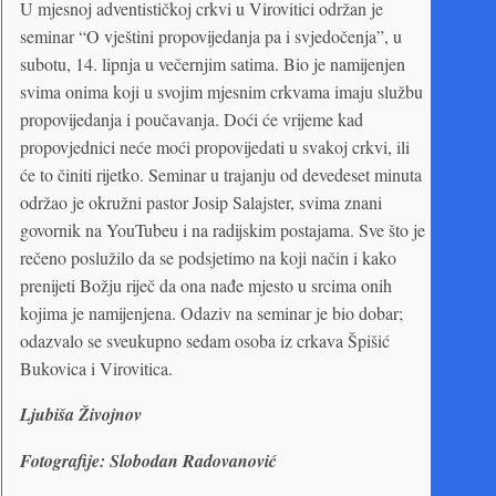
U mjesnoj adventističkoj crkvi u Virovitici održan je
seminar “O vještini propovijedanja pa i svjedočenja”, u
subotu, 14. lipnja u večernjim satima. Bio je namijenjen
svima onima koji u svojim mjesnim crkvama imaju službu
propovijedanja i poučavanja. Doći će vrijeme kad
propovjednici neće moći propovijedati u svakoj crkvi, ili
će to činiti rijetko. Seminar u trajanju od devedeset minuta
održao je okružni pastor Josip Salajster, svima znani
govornik na YouTubeu i na radijskim postajama. Sve što je
rečeno poslužilo da se podsjetimo na koji način i kako
prenijeti Božju riječ da ona nađe mjesto u srcima onih
kojima je namijenjena. Odaziv na seminar je bio dobar;
odazvalo se sveukupno sedam osoba iz crkava Špišić
Bukovica i Virovitica.
Ljubiša Živojnov
Fotografije: Slobodan Radovanović