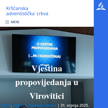
MENI
Vještina
propovijedanja u
Virovitici
Vijesti
,
Vijesti iz lokalnih crkava
|
31. srpnja 2025.