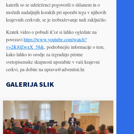
katerih so se udeleženci pogovorili o slišanem in o
možnih nadaljnjih korakih pri uporabi tega v njihovih
krajevnih cerkvah, se je izobraževanje tudi zaključilo.
Kratek video o pobudi iCor si lahko ogledate na
povezavi
https://www.youtube.com/watch?
v=2Kj0ZwxX_58&,
podrobnejše informacije o tem,
kako lahko to orodje za izgradnjo pristne
svetopisemske skupnosti uporabite v vaši krajevni
cerkvi, pa dobite na uprava@adventisti.hr.
GALERIJA SLIK