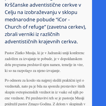
Krščanske adventistične cerkve v
Celju na izobraževanju v sklopu
mednarodne pobude “iCor -
Church of refuge” (zavetna cerkev),
zbrali verniki iz različnih
adventističnih krajevnih cerkva.
Pastor Zlatko Musija, ki je v Jadranski uniji konferenc
zadolžen za izvajanje te pobude, je v dopoldanskem
delu programa predstavil njen namen, temelje in vire,
ki so na razpolago za njeno izvajanje.
Po odmoru za kosilo sta najprej sledili praktični igri o
vrednotah, nato pa je bila na sporedu prestavitev štirih
skupin svetopisemskih vrednot in iz vsake od njih po
ene vrednote. Pri predstavitvi teh se je pastorju Musiji
pridružil pastor Zmago Godina. Z delom v skupinah v