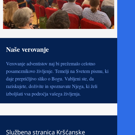
Naše verovanje
Verovanje adventistov naj bi prežemalo celotno
posameznikovo življenje. Temelji na Svetem pismu, ki
daje prepričljivo sliko o Bogu. Vabljeni ste, da
raziskujete, doživite in spoznavate Njega, ki želi
izboljšati vsa področja vašega življenja.
Službena stranica Kršćanske