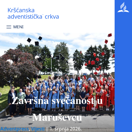
MENI
Završna svečanost u
Maruševcu
Adventpress
,
Vijesti
|
1. srpnja 2026.