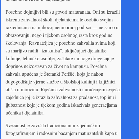
Posebno dojmljivi bili su govori maturanata. Oni su izrazili
iskrenu zahvalnost školi, djelatnicima te osobito svojim
razrednicima na njihovoj neumornoj podršci — ne samo u
obrazovanju, nego i tijekom osobnog rasta kroz godine
školovanja. Ravnateljica je posebno zahvalila svima koji
su marljivo radili “iza kulisa”, uključujući djelatnike
kuhinje, tehničko osoblje, zaštitare i mnoge druge čiji je
doprinos neizostavan za život na kampusu. Posebna
zahvala upućena je Štefanki Perišić, koja je nakon
dugogodišnje vjerne službe u školskoj kuhinji i knjižnici
otišla u mirovinu. Riječima zahvalnosti i uručenjem cvijeća
zajednica joj je izrazila zahvalnost za predanost, toplinu i
ljubaznost koje je tijekom godina iskazivala generacijama
učenika i djelatnika.
Svečanost je završila tradicionalnim zajedničkim
fotografiranjem i radosnim bacanjem maturantskih kapa u