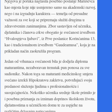
Njegova je poruka naglasila posebno poslanje Maruševca
kao mjesta koje nije usmjereno samo na akademski razvoj,
nego i na izgradnju karaktera — temelja od presudne
važnosti za sve koji se pripremaju služiti drugima u
zdravstvenim zanimanjima. Zbor sastavljen od učenika,
djelatnika i članova crkve obogatio je svečanost izvedbom
“Hvalospjeva ljubavi”, iz Prve poslanice Korinćanima 13,
kao i tradicionalnom izvedbom “Gaudeamusa”, koja je na
prikladan način zaokružila program.
Jedan od vrhunaca svečanosti bila je dodjela diploma
maturantima, nezaboravan trenutak pun ponosa za sve
sudionike. Nakon toga su maturanti medicinskog smjera
svečano izrekli Hipokratovu zakletvu, potvrđujući svoju
predanost služenju ljudima s profesionalnošću i
suosjećajnošću. Nekoliko učenika srednje škole primilo je
i posebna priznanja za izniman doprinos školskom životu,
djelatnostima u učeničkom domu te za uspjehe na
različitim državnim natjecanjima.