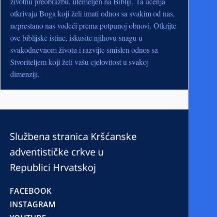
životnu preobrazbu, utemeljen na Bibliji. Ta učenja
otkrivaju Boga koji želi imati odnos sa svakim od nas,
neprestano nas vodeći prema potpunoj obnovi. Otkrijte
ove biblijske istine, iskusite njihovu snagu u
svakodnevnom životu i razvijte smislen odnos sa
Stvoriteljem koji želi vašu cjelovitost u svakoj
dimenziji.
Službena stranica Kršćanske
adventističke crkve u
Republici Hrvatskoj
FACEBOOK
INSTAGRAM