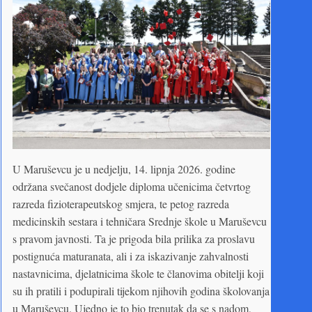
U Maruševcu je u nedjelju, 14. lipnja 2026. godine
održana svečanost dodjele diploma učenicima četvrtog
razreda fizioterapeutskog smjera, te petog razreda
medicinskih sestara i tehničara Srednje škole u Maruševcu
s pravom javnosti. Ta je prigoda bila prilika za proslavu
postignuća maturanata, ali i za iskazivanje zahvalnosti
nastavnicima, djelatnicima škole te članovima obitelji koji
su ih pratili i podupirali tijekom njihovih godina školovanja
u Maruševcu. Ujedno je to bio trenutak da se s nadom,