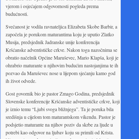
vjerom i osjećajem odgovornosti pogleda prema
budućnosti.
Svečanost je vodila ravnateljica Elizabeta Skobe Barbir, a
započela je porukom maturantima koju je uputio Zlatko
Musija, predsjednik Jadranske unije konferencija
Kršćanske adventističke crkve. Nakon toga nazočnima se
obratio načelnik Općine Maruševec, Mario Klapša, koji je
ohrabrio maturante u njihovim budućim nastojanjima te ih
pozvao da Maruševec nose u lijepom sjećanju kamo god
ih život odvede.
Gost govornik bio je pastor Zmago Godina, predsjednik
Slovenske konferencije Kršćanske adventističke crkve, koji
je iznio temu “Ljubi svoga bližnjega”. Ta je poruka bila
središnja u cijelom tom maturantskom vikendu. Pastor je
podsjetio maturante na njihov poziv da skrbe za ljude u
potrebi kao odgovor na ljubav koju su primili od Krista.