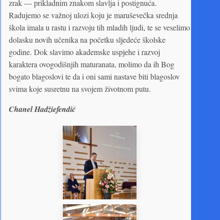
zrak — prikladnim znakom slavlja i postignuća.
Radujemo se važnoj ulozi koju je maruševečka srednja
škola imala u rastu i razvoju tih mladih ljudi, te se veselimo
dolasku novih učenika na početku sljedeće školske
godine. Dok slavimo akademske uspjehe i razvoj
karaktera ovogodišnjih maturanata, molimo da ih Bog
bogato blagoslovi te da i oni sami nastave biti blagoslov
svima koje susretnu na svojem životnom putu.
Chanel Hadžiefendić