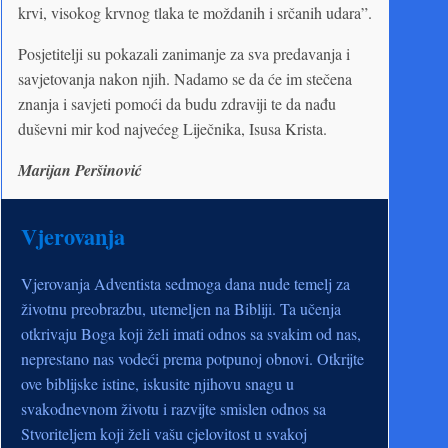
krvi, visokog krvnog tlaka te moždanih i srčanih udara”.
Posjetitelji su pokazali zanimanje za sva predavanja i
savjetovanja nakon njih. Nadamo se da će im stečena
znanja i savjeti pomoći da budu zdraviji te da nađu
duševni mir kod najvećeg Liječnika, Isusa Krista.
Marijan Peršinović
Vjerovanja
Vjerovanja Adventista sedmoga dana nude temelj za
životnu preobrazbu, utemeljen na Bibliji. Ta učenja
otkrivaju Boga koji želi imati odnos sa svakim od nas,
neprestano nas vodeći prema potpunoj obnovi. Otkrijte
ove biblijske istine, iskusite njihovu snagu u
svakodnevnom životu i razvijte smislen odnos sa
Stvoriteljem koji želi vašu cjelovitost u svakoj