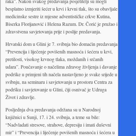
raka”. Nakon svakog predavanja posjetitelji su mogli
besplatno izmjeriti šećer u krvi i krvni tlak, što su obavljale
medicinske sestre iz mjesne adventističke crkve Kutina,
Biserka Florijanović i Helena Razum. Dr. Čorić je pružao i
zdravstvena savjetovanja prije i poslije predavanja.
Hrvatski dom u Glini je 7. svibnja bio domaćin predavanja
“Prevencija i liječenje povišenih masnoća i šećera u krvi,
pretilosti, visokog krvnog tlaka, moždanih i srčanih
udara”. Poučavanje o načelima zdravog življenja i davanje
podrške u primjeni tih načela nastavljeno je svake srijede u
svibnju, na seminaru i savjetovanju u prostoru Centra za
podršku i savjetovanje u Glini, čiji osnivač je Udruga
Život i zdravlje.
Posljednja dva predavanja održana su u Narodnoj
knjižnici u Sunji, 17. i 24. svibnja, a teme su bile:
“Nadvladati stresove, strahove, depresiju i imati duševni
mir” i “Prevencija i liječenje povišenih masnoća i šećera u