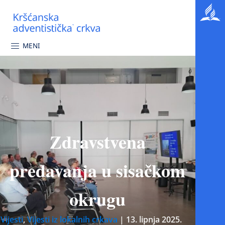
MENI
Zdravstvena
predavanja u sisačkom
okrugu
Vijesti
,
Vijesti iz lokalnih crkava
|
13. lipnja 2025.