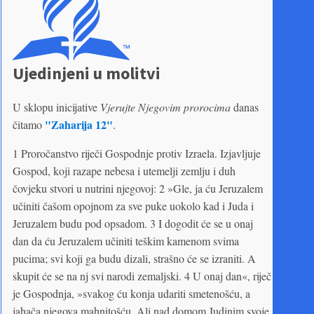
Ujedinjeni u molitvi
U sklopu inicijative
Vjerujte Njegovim prorocima
danas
"Zaharija 12"
čitamo
.
1 Proročanstvo riječi Gospodnje protiv Izraela. Izjavljuje
Gospod, koji razape nebesa i utemelji zemlju i duh
čovjeku stvori u nutrini njegovoj: 2 »Gle, ja ću Jeruzalem
učiniti čašom opojnom za sve puke uokolo kad i Juda i
Jeruzalem budu pod opsadom. 3 I dogodit će se u onaj
dan da ću Jeruzalem učiniti teškim kamenom svima
pucima; svi koji ga budu dizali, strašno će se izraniti. A
skupit će se na nj svi narodi zemaljski. 4 U onaj dan«, riječ
je Gospodnja, »svakog ću konja udariti smetenošću, a
jahača njegova mahnitošću. Ali nad domom Judinim svoje