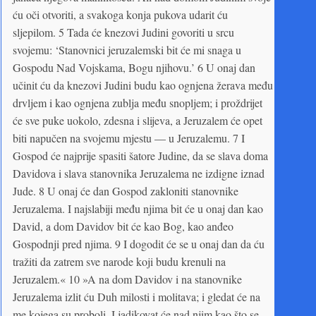
ću oči otvoriti, a svakoga konja pukova udarit ću
sljepilom. 5 Tada će knezovi Judini govoriti u srcu
svojemu: ‘Stanovnici jeruzalemski bit će mi snaga u
Gospodu Nad Vojskama, Bogu njihovu.’ 6 U onaj dan
učinit ću da knezovi Judini budu kao ognjena žerava među
drvljem i kao ognjena zublja među snopljem; i proždrijet
će sve puke uokolo, zdesna i slijeva, a Jeruzalem će opet
biti napučen na svojemu mjestu — u Jeruzalemu. 7 I
Gospod će najprije spasiti šatore Judine, da se slava doma
Davidova i slava stanovnika Jeruzalema ne izdigne iznad
Jude. 8 U onaj će dan Gospod zakloniti stanovnike
Jeruzalema. I najslabiji među njima bit će u onaj dan kao
David, a dom Davidov bit će kao Bog, kao anđeo
Gospodnji pred njima. 9 I dogodit će se u onaj dan da ću
tražiti da zatrem sve narode koji budu krenuli na
Jeruzalem.« 10 »A na dom Davidov i na stanovnike
Jeruzalema izlit ću Duh milosti i molitava; i gledat će na
me kojega su proboli. I jadikovat će nad njim kao što se