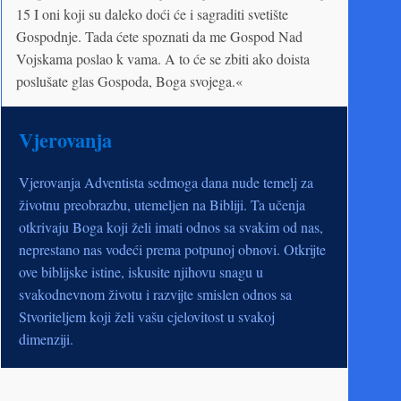
15 I oni koji su daleko doći će i sagraditi svetište
Gospodnje. Tada ćete spoznati da me Gospod Nad
Vojskama poslao k vama. A to će se zbiti ako doista
poslušate glas Gospoda, Boga svojega.«
Vjerovanja
Vjerovanja Adventista sedmoga dana nude temelj za
životnu preobrazbu, utemeljen na Bibliji. Ta učenja
otkrivaju Boga koji želi imati odnos sa svakim od nas,
neprestano nas vodeći prema potpunoj obnovi. Otkrijte
ove biblijske istine, iskusite njihovu snagu u
svakodnevnom životu i razvijte smislen odnos sa
Stvoriteljem koji želi vašu cjelovitost u svakoj
dimenziji.