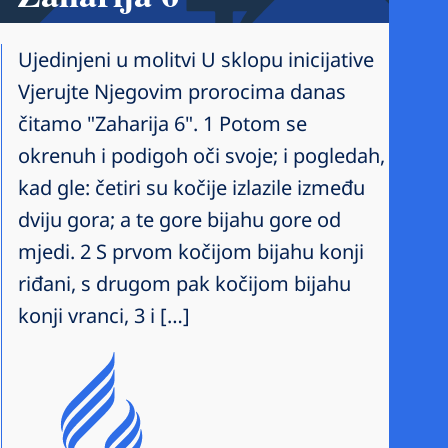
Ujedinjeni u molitvi U sklopu inicijative
Vjerujte Njegovim prorocima danas
čitamo "Zaharija 6". 1 Potom se
okrenuh i podigoh oči svoje; i pogledah,
kad gle: četiri su kočije izlazile između
dviju gora; a te gore bijahu gore od
mjedi. 2 S prvom kočijom bijahu konji
riđani, s drugom pak kočijom bijahu
konji vranci, 3 i […]