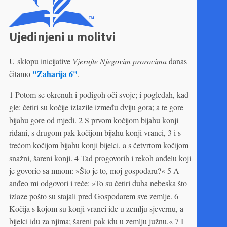
Ujedinjeni u molitvi
U sklopu inicijative
Vjerujte Njegovim prorocima
danas
"Zaharija 6"
čitamo
.
1 Potom se okrenuh i podigoh oči svoje; i pogledah, kad
gle: četiri su kočije izlazile između dviju gora; a te gore
bijahu gore od mjedi. 2 S prvom kočijom bijahu konji
riđani, s drugom pak kočijom bijahu konji vranci, 3 i s
trećom kočijom bijahu konji bijelci, a s četvrtom kočijom
snažni, šareni konji. 4 Tad progovorih i rekoh anđelu koji
je govorio sa mnom: »Što je to, moj gospodaru?« 5 A
anđeo mi odgovori i reče: »To su četiri duha nebeska što
izlaze pošto su stajali pred Gospodarem sve zemlje. 6
Kočija s kojom su konji vranci ide u zemlju sjevernu, a
bijelci idu za njima; šareni pak idu u zemlju južnu.« 7 I