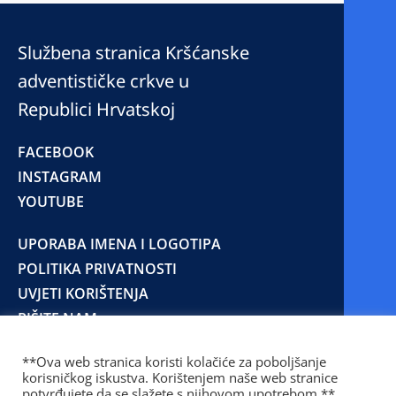
Službena stranica Kršćanske
adventističke crkve u
Republici Hrvatskoj
FACEBOOK
INSTAGRAM
YOUTUBE
UPORABA IMENA I LOGOTIPA
POLITIKA PRIVATNOSTI
UVJETI KORIŠTENJA
PIŠITE NAM
**Ova web stranica koristi kolačiće za poboljšanje
korisničkog iskustva. Korištenjem naše web stranice
© 2025 Copyright © 2023 Kršćanska adventistička
potvrđujete da se slažete s njihovom upotrebom.**