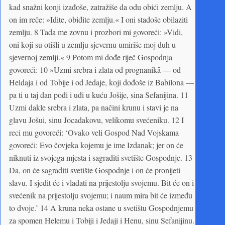
kad snažni konji izađoše, zatražiše da odu obići zemlju. A
on im reče: »Idite, obiđite zemlju.« I oni stadoše obilaziti
zemlju. 8 Tada me zovnu i prozbori mi govoreći: »Vidi,
oni koji su otišli u zemlju sjevernu umiriše moj duh u
sjevernoj zemlji.« 9 Potom mi dođe riječ Gospodnja
govoreći: 10 »Uzmi srebra i zlata od prognanikā — od
Heldaja i od Tobije i od Jedaje, koji dođoše iz Babilona —
pa ti u taj dan pođi i uđi u kuću Jošije, sina Sefanijina. 11
Uzmi dakle srebra i zlata, pa načini krunu i stavi je na
glavu Jošui, sinu Jocadakovu, velikomu svećeniku. 12 I
reci mu govoreći: ‘Ovako veli Gospod Nad Vojskama
govoreći: Evo čovjeka kojemu je ime Izdanak; jer on će
niknuti iz svojega mjesta i sagraditi svetište Gospodnje. 13
Da, on će sagraditi svetište Gospodnje i on će pronijeti
slavu. I sjedit će i vladati na prijestolju svojemu. Bit će on i
svećenik na prijestolju svojemu; i naum mira bit će između
to dvoje.’ 14 A kruna neka ostane u svetištu Gospodnjemu
za spomen Helemu i Tobiji i Jedaji i Henu, sinu Sefanijinu.