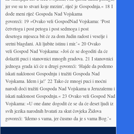
jer sve su to stvari koje mrzim’, riječ je Gospodnja.« 18 I
dođe meni riječ Gospoda Nad Vojskama
govoreći: 19 »Ovako veli GospodNad Vojskama: ‘Post
četvrtoga i post petoga i post sedmoga i post
desetoga mjeseca bit će za dom Judin radost i veselje i
sretni blagdani. Ali ljubite istinu i mir.’« 20 Ovako
veli Gospod Nad Vojskama: »Još će se dogoditi da će
dolaziti puci i stanovnici mnogih gradova. 21 I stanovnici
jednoga grada ići će u drugi govoreći: ‘Hajde da pođemo
iskati naklonost Gospodnju i tražiti Gospoda Nad
Vojskama. Idem i ja!’ 22 Tako će mnogi puci i moćni
narodi doći tražiti Gospoda Nad Vojskama u Jeruzalemu i
iskati naklonost Gospodnju.« 23 Ovako veli Gospod Nad
Vojskama: »U one dane dogodit će se da će deset ljudi iz
svih jezika narodnih hvatati za skut čovjeka Židova
govoreći: ‘Idemo s vama, jer čusmo da je s vama Bog.’«