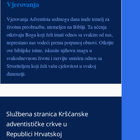
Vjerovanja
Vjerovanja Adventista sedmoga dana nude temelj za
životnu preobrazbu, utemeljen na Bibliji. Ta učenja
otkrivaju Boga koji želi imati odnos sa svakim od nas,
neprestano nas vodeći prema potpunoj obnovi. Otkrijte
ove biblijske istine, iskusite njihovu snagu u
svakodnevnom životu i razvijte smislen odnos sa
Stvoriteljem koji želi vašu cjelovitost u svakoj
dimenziji.
Službena stranica Kršćanske
adventističke crkve u
Republici Hrvatskoj