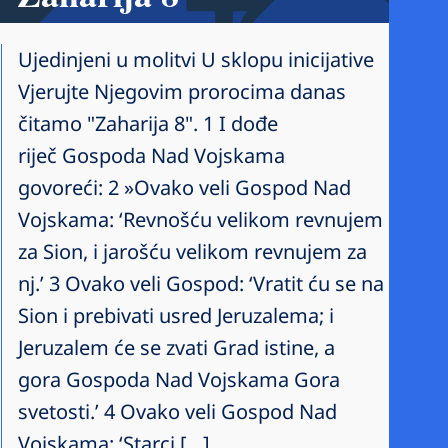
Ujedinjeni u molitvi U sklopu inicijative
Vjerujte Njegovim prorocima danas
čitamo "Zaharija 8". 1 I dođe
riječ Gospoda Nad Vojskama
govoreći: 2 »Ovako veli Gospod Nad
Vojskama: ‘Revnošću velikom revnujem
za Sion, i jarošću velikom revnujem za
nj.’ 3 Ovako veli Gospod: ‘Vratit ću se na
Sion i prebivati usred Jeruzalema; i
Jeruzalem će se zvati Grad istine, a
gora Gospoda Nad Vojskama Gora
svetosti.’ 4 Ovako veli Gospod Nad
Vojskama: ‘Starci […]