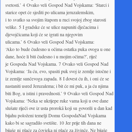
svetosti.’ 4 Ovako veli Gospod Nad Vojskama: ‘Starci i
starice opet će sjediti po ulicama jeruzalemskim,
i to svatko sa svojim štapom u ruci svojoj zbog starosti
velike. 5 I gradske će se ulice napuniti dječacima i
djevojčicama koji će se igrati na njegovim
ulicama.’ 6 Ovako veli Gospod Nad Vojskama:
‘Ako to bude čudesno u očima ostatka puka ovoga u one
dane, hoće li biti čudesno i u mojim očima?’, riječ
je Gospoda Nad Vojskama. 7 Ovako veli Gospod Nad
Vojskama: ‘Ja ću, evo, spasiti puk svoj iz zemlje istočne i
iz zemlje sunčevoga zapada. 8 I dovest ću ih, i oni će se
nastaniti usred Jeruzalema; i bit će mi puk, a ja ću njima
biti Bog, u istini i pravednosti.’ 9 Ovako veli Gospod Nad
Vojskama: ‘Neka se ukrijepe ruke vama koji u ove dane
slušate riječi ove iz usta prorokā koji su govorili u dan kad
bijahu položeni temelji Domu GospodaNad Vojskama
kako bi se sagradilo svetište. 10 Jer prije tih dana ne
bijaše ni plaće za čovjeka ni plaće za živinče. Ne bijaše