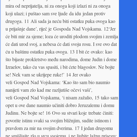
mira od neprijatelja, ni za onoga koji izlazi ni za onoga
koji ulazi; i puštao sam sve ljude da idu jedan protiv
drugoga. 11 Ali sada ja neću biti ostatku puka ovoga kao
u prijašnje dane’, riječ je Gospoda Nad Vojskama. 12‘Jer
će biti mir za sjeme; loza će uroditi plodom svojim i zemlja
će dati urod svoj, a nebesa će dati svoju rosu. I sve ovo dat
ću u baštinu ostatku puka ovoga. 13 I bit će ovako: kao
što bijaste prokletstvo među narodima, dome Judin i dome
Izraelov, tako ću vas spasiti, i bit ćete blagoslov. Ne bojte
se! Nek vam se ukrijepe ruke!’ 14 Jer ovako
veli Gospod Nad Vojskama: ‘Kao što sam bio naumio
nanijeti vam zlo kad me razljutiše očevi vaši’,
veli Gospod Nad Vojskama, ‘i nisam zažalio, 15 tako sam
opet u ove dane naumio učiniti dobro Jeruzalemu i domu
Judinu. Ne bojte se! 16 Ovo su stvari koje trebate činiti:
govorite istinu svaki sa svojim bližnjim, sudite istinom i
pravdom za mir na svojim dverima. 17 I jedan drugomu
ne smišljajte zlo u srcu svojemu, i ne ljubite lažnu prisegu;