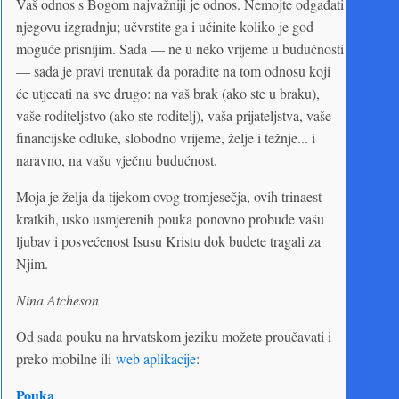
Vaš odnos s Bogom najvažniji je odnos. Nemojte odgađati
njegovu izgradnju; učvrstite ga i učinite koliko je god
moguće prisnijim. Sada — ne u neko vrijeme u budućnosti
— sada je pravi trenutak da poradite na tom odnosu koji
će utjecati na sve drugo: na vaš brak (ako ste u braku),
vaše roditeljstvo (ako ste roditelj), vaša prijateljstva, vaše
financijske odluke, slobodno vrijeme, želje i težnje... i
naravno, na vašu vječnu budućnost.
Moja je želja da tijekom ovog tromjesečja, ovih trinaest
kratkih, usko usmjerenih pouka ponovno probude vašu
ljubav i posvećenost Isusu Kristu dok budete tragali za
Njim.
Nina Atcheson
Od sada pouku na hrvatskom jeziku možete proučavati i
preko mobilne ili
web aplikacije
:
Pouka