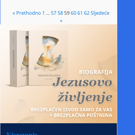
« Prethodno
1
…
57
58
59
60
61
62
Sljedeće
»
Vjerovanja