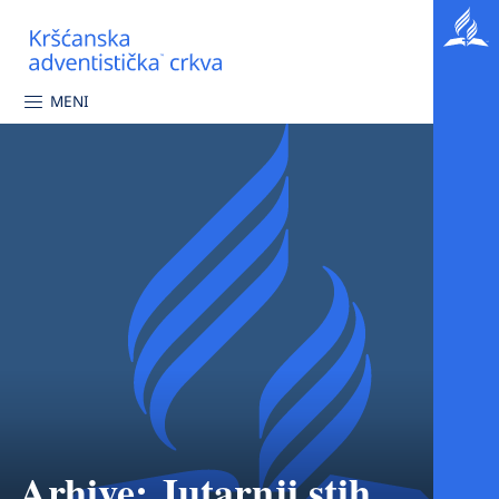
MENI
Arhive:
Jutarnji stih