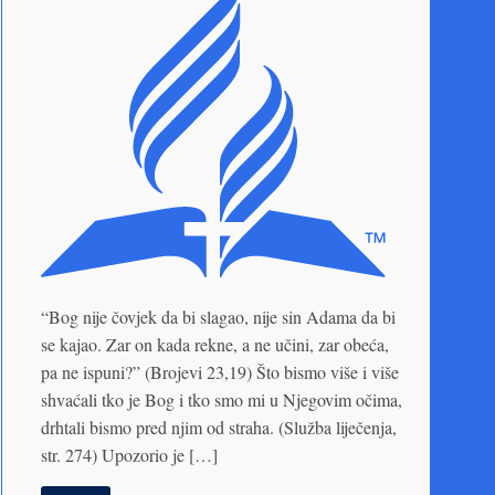
“Bog nije čovjek da bi slagao, nije sin Adama da bi
se kajao. Zar on kada rekne, a ne učini, zar obeća,
pa ne ispuni?” (Brojevi 23,19) Što bismo više i više
shvaćali tko je Bog i tko smo mi u Njegovim očima,
drhtali bismo pred njim od straha. (Služba liječenja,
str. 274) Upozorio je […]