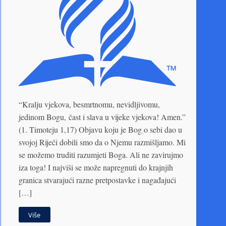
“Kralju vjekova, besmrtnomu, nevidljivomu,
jedinom Bogu, čast i slava u vijeke vjekova! Amen.”
(1. Timoteju 1,17) Objavu koju je Bog o sebi dao u
svojoj Riječi dobili smo da o Njemu razmišljamo. Mi
se možemo truditi razumjeti Boga. Ali ne zavirujmo
iza toga! I najviši se može napregnuti do krajnjih
granica stvarajući razne pretpostavke i nagađajući
[…]
Više