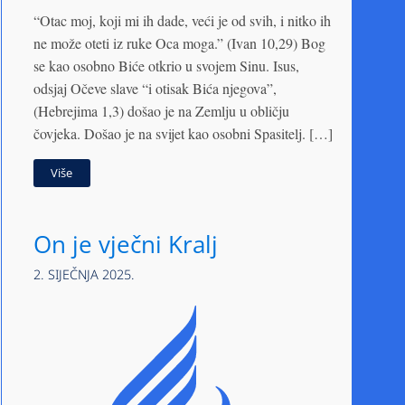
“Otac moj, koji mi ih dade, veći je od svih, i nitko ih
ne može oteti iz ruke Oca moga.” (Ivan 10,29) Bog
se kao osobno Biće otkrio u svojem Sinu. Isus,
odsjaj Očeve slave “i otisak Bića njegova”,
(Hebrejima 1,3) došao je na Zemlju u obličju
čovjeka. Došao je na svijet kao osobni Spasitelj. […]
Više
On je vječni Kralj
2. SIJEČNJA 2025.