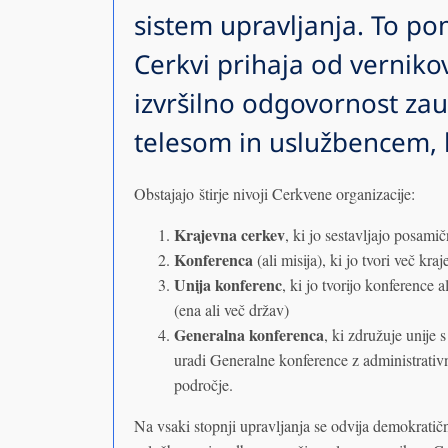
sistem upravljanja. To po
Cerkvi prihaja od vernikov
izvršilno odgovornost za
telesom in uslužbencem, k
Obstajajo štirje nivoji Cerkvene organizacije:
Krajevna cerkev
, ki jo sestavljajo posamič
Konferenca
(ali misija), ki jo tvori več kraj
Unija konferenc
, ki jo tvorijo konference 
(ena ali več držav)
Generalna konferenca
, ki združuje unije 
uradi Generalne konference z administrati
področje.
Na vsaki stopnji upravljanja se odvija demokratičn