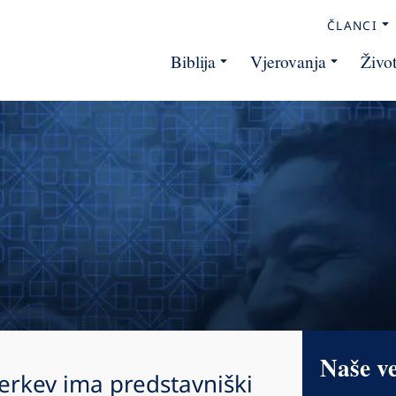
ČLANCI
Biblija
Vjerovanja
Živo
Naše v
erkev ima predstavniški