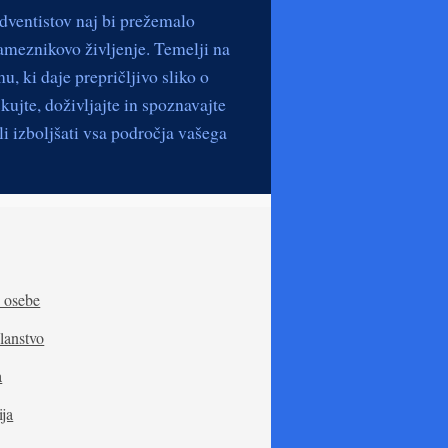
dventistov naj bi prežemalo
ameznikovo življenje. Temelji na
, ki daje prepričljivo sliko o
ujte, doživljajte in spoznavajte
li izboljšati vsa področja vašega
 osebe
lanstvo
a
ija