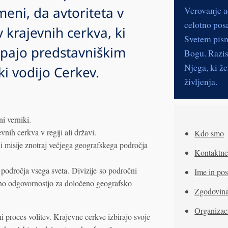
meni, da avtoriteta v
Verovanje a
celotno pos
 krajevnih cerkva, ki
Svetem pismu
upajo predstavniškim
Bogu. Razisk
Njega, ki že
i vodijo Cerkev.
življenja.
ni verniki.
evnih cerkva v regiji ali državi.
Kdo smo
ali misije znotraj večjega geografskega področja
Kontaktne
s področja vsega sveta. Divizije so področni
Ime in pos
vno odgovornostjo za določeno geografsko
Zgodovin
Organizac
i proces volitev. Krajevne cerkve izbirajo svoje