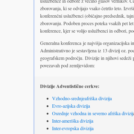
uslužbence in odbore z večino glasov vernikov. Ce
zborovanja, ki se odvijajo vsako četrtlo leto. Izvr
konferenčni uslužbenci (običajno predsednik, tajni
zborovanju. Podoben proces poteka vsakih pet let
konference, kjer se volijo uslužbenci in odbori, po
Generalna konferenca je najvišja organizacijska i
Administrativno je sestavljena iz 13 divizij oz. p
geografskem področju. Divizije in njihovi sedeži 
povezavah pod zemljevidom:
Divizije Adventistične cerkve:
Vzhodno-srednjeafriška divizija
Evro-azijska divizija
Osrednje vzhodna in severno afriška divizij
Inter-ameriška divizija
Inter-evropska divizija