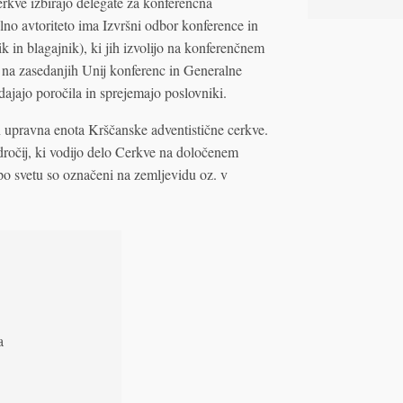
rkve izbirajo delegate za konferenčna
šilno avtoriteto ima Izvršni odbor konference in
k in blagajnik), ki jih izvolijo na konferenčnem
 na zasedanjih Unij konferenc in Generalne
dajajo poročila in sprejemajo poslovniki.
n upravna enota Krščanske adventistične cerkve.
odročij, ki vodijo delo Cerkve na določenem
po svetu so označeni na zemljevidu oz. v
a