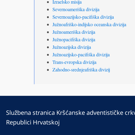
Izraelsko misija
Severnoameriška divizija
Severnoazijsko-pacifiška divizija
Južnoafriško-indijsko oceanska divizija
Južnoameriška divizija
Južnopacifiška divizija
Južnoazijska divizija
Južnoazijsko-pacifiška divizija
Trans-evropska divizija
Zahodno-srednjeafriška divizij
Službena stranica Kršćanske adventističke crk
Republici Hrvatskoj