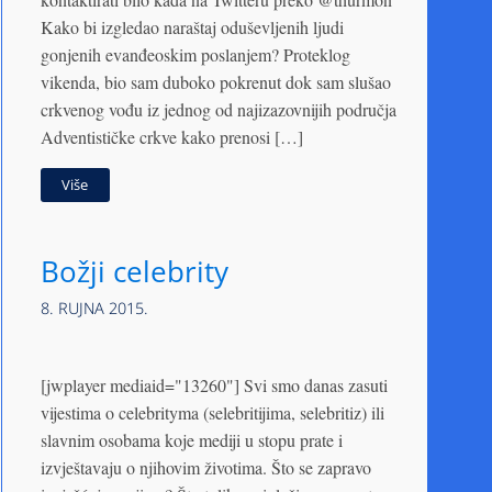
Kako bi izgledao naraštaj oduševljenih ljudi
gonjenih evanđeoskim poslanjem? Proteklog
vikenda, bio sam duboko pokrenut dok sam slušao
crkvenog vođu iz jednog od najizazovnijih područja
Adventističke crkve kako prenosi […]
Više
Božji celebrity
8. RUJNA 2015.
[jwplayer mediaid="13260"] Svi smo danas zasuti
vijestima o celebrityma (selebritijima, selebritiz) ili
slavnim osobama koje mediji u stopu prate i
izvještavaju o njihovim životima. Što se zapravo