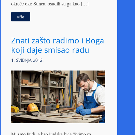
okreće oko Sunca, osudili su ga kao […]
Više
Znati zašto radimo i Boga
koji daje smisao radu
1. SVIBNJA 2012.
Mi smo ljudi, a kao ljudska bića živimo sa