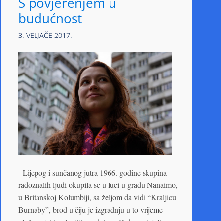
S povjerenjem u
budućnost
3. VELJAČE 2017.
Lijepog i sunčanog jutra 1966. godine skupina
radoznalih ljudi okupila se u luci u gradu Nanaimo,
u Britanskoj Kolumbiji, sa željom da vidi “Kraljicu
Burnaby”, brod u čiju je izgradnju u to vrijeme