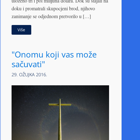
uloženo tri i pol milijuna dolara. Dok su stajali na
doku i promatrali skupocjeni brod, njihovo
zanimanje se odjednom pretvorilo u […]
Više
"Onomu koji vas može
sačuvati"
29. OŽUJKA 2016.