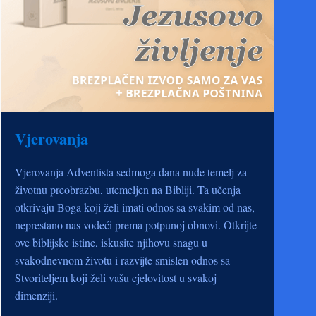
Vjerovanja
Vjerovanja Adventista sedmoga dana nude temelj za
životnu preobrazbu, utemeljen na Bibliji. Ta učenja
otkrivaju Boga koji želi imati odnos sa svakim od nas,
neprestano nas vodeći prema potpunoj obnovi. Otkrijte
ove biblijske istine, iskusite njihovu snagu u
svakodnevnom životu i razvijte smislen odnos sa
Stvoriteljem koji želi vašu cjelovitost u svakoj
dimenziji.