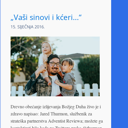
„Vaši sinovi i kćeri...“
15. SIJEČNJA 2016.
Drevno obećanje izlijevanja Božjeg Duha živo je i
zdravo napisao: Jared Thurmon, službenik za
strateška partnerstva Adventist Reviewa; možete ga
kontaktirati bilo kada na Twitteru preko @thurmon