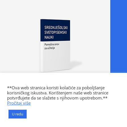
**Ova web stranica koristi kolačiće za poboljšanje
korisničkog iskustva. Korištenjem naše web stranice
potvrđujete da se slažete s njihovom upotrebom.**
Naše verovanje
Pročitaj više
U redu
Verovanje adventistov naj bi prežemalo celotno
posameznikovo življenje. Temelji na Svetem pismu, ki